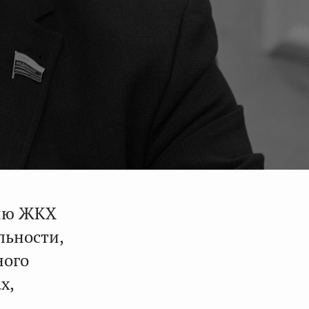
нию ЖКХ
льности,
ного
х,