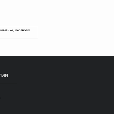
олитике, местному
ТИЯ
а