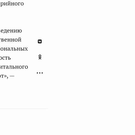
арийного
ведению
твенной
иональных
ость
итального
т», —