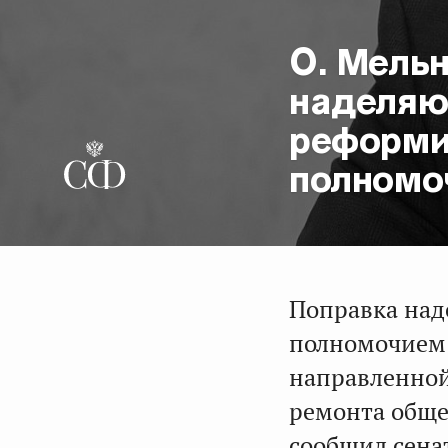
О. Мельн
наделяю
реформ
полномо
Поправка над
полномочием 
направленной
ремонта обще
сообщил сена