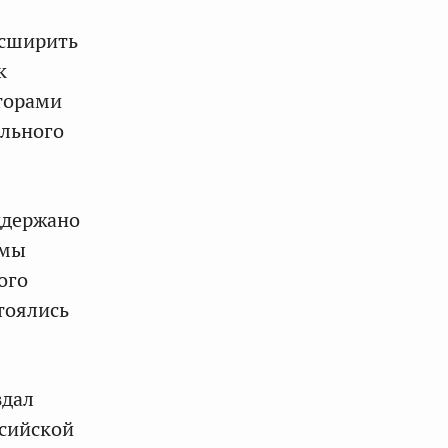
асширить
к
торами
ального
ддержано
змы
ого
тоялись
здал
сийской