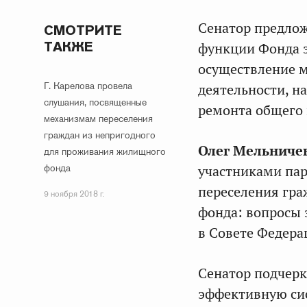
Сенатор предло
СМОТРИТЕ
ТАКЖЕ
функции Фонда з
осуществление 
Г. Карелова провела
деятельности, н
слушания, посвященные
ремонта общего
механизмам переселения
граждан из непригодного
Олег Мельниче
для проживания жилищного
фонда
участниками па
переселения гра
9 ноября 2018 г.
фонда: вопросы 
в Совете Федерац
Сенатор подчерк
эффективную си