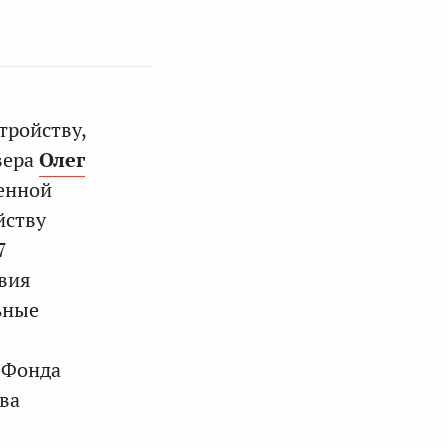
тройству,
вера
Олег
венной
йству
7
вия
ьные
 Фонда
ва