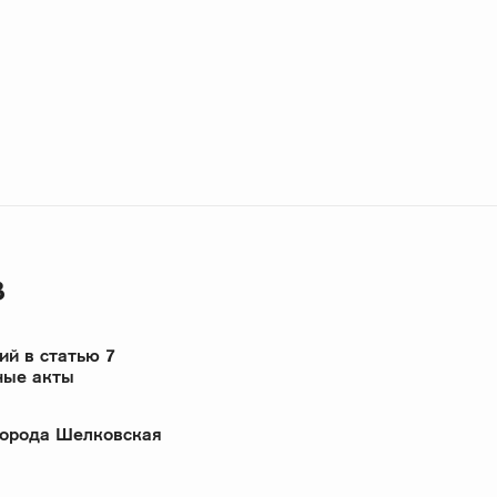
З
ий в статью 7
ные акты
города Шелковская