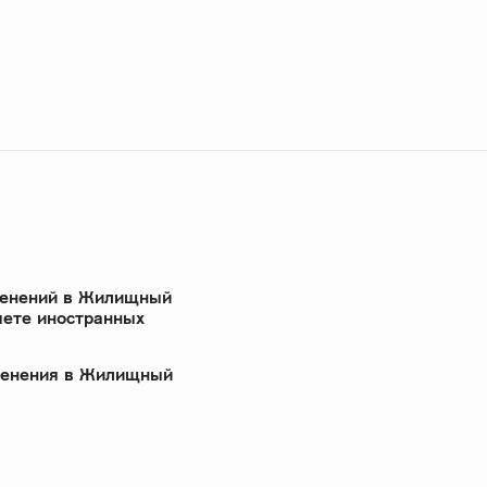
менений в Жилищный
чете иностранных
зменения в Жилищный