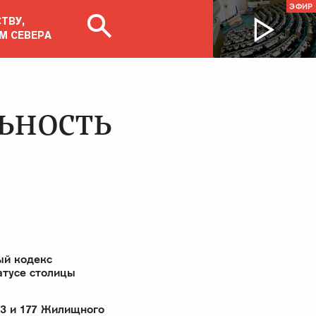
ЭФИР
ТВУ,
М СЕВЕРА
ьность
ый кодекс
атусе столицы
73 и 177 Жилищного